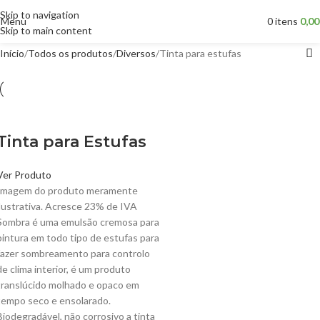
Skip to navigation
Menu
0
itens
0,0
Skip to main content
Início
Todos os produtos
Diversos
Tinta para estufas
Tinta para Estufas
Ver Produto
Imagem do produto meramente
ilustrativa. Acresce 23% de IVA
Sombra é uma emulsão cremosa para
pintura em todo tipo de estufas para
fazer sombreamento para controlo
de clima interior, é um produto
translúcido molhado e opaco em
tempo seco e ensolarado.
Biodegradável, não corrosivo a tinta