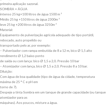
primeira aplicação sazonal.
SOMBRA + ÁGUA
intenso 25 kg+100 litros de água 1500 m ²
Médio 25 kg +150 litros de água 2300m ²
leve 25 kg +200 litros de água 3250m ²
Material:
Equipamento de pulverização agrícola adequado de tipo portátil,
rebocado, auto propelido ou
transportado pelo ar, por exemplo:
– Pulverizador com rampa embutida de 8 a 12 m, bico Ø 1,5 alto
rendimento Ø 1,2 baixo ponto
de saída ou com lança: bico Ø 1,5 a 2,0. Pressão 10 bar
– Atomizador com lança, bico Ø 1,5 a 2,0. Pressão 8 a 10 bar.
Diluição:
Com água de boa qualidade (tipo de água da cidade, temperatura
máxima de 25 ° C e pH em
torno de 7).
Despeje a tinta Sombra em um tanque de grande capacidade (ou tanque
atomizador para as
máquinas). Aos poucos, misture a água.