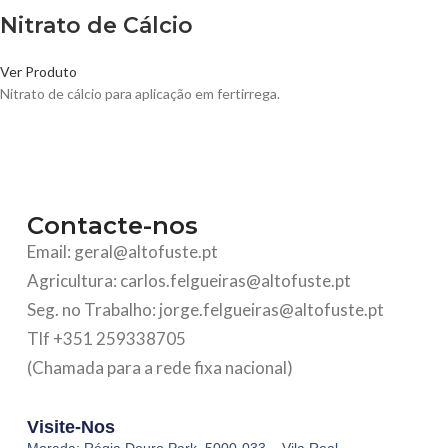
Nitrato de Cálcio
Ver Produto
Nitrato de cálcio para aplicação em fertirrega.
Contacte-nos
Email: geral@altofuste.pt
Agricultura: carlos.felgueiras@altofuste.pt
Seg. no Trabalho: jorge.felgueiras@altofuste.pt
Tlf +351 259338705
(Chamada para a rede fixa nacional)
Visite-Nos
Morada: Régia Douro Park, 5000-033 – Vila Real