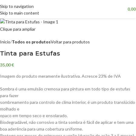
Skip to navigation
0,0
Skip to main content
Clique para ampliar
Início
Todos os produtos
Voltar para produtos
Tinta para Estufas
35,00
€
Imagem do produto meramente ilustrativa. Acresce 23% de IVA
Sombra é uma emulsão cremosa para pintura em todo tipo de estufas
para fazer
sombreamento para controlo de clima interior, é um produto translúcido
molhado e
opaco em tempo seco e ensolarado.
Biodegradável, não corrosivo a tinta sombra é fácil de aplicar e tem uma
boa aderência para uma cobertura uniforme.
Protege nos meses de primavera e verão (duração de ação 3 a 5 meses).