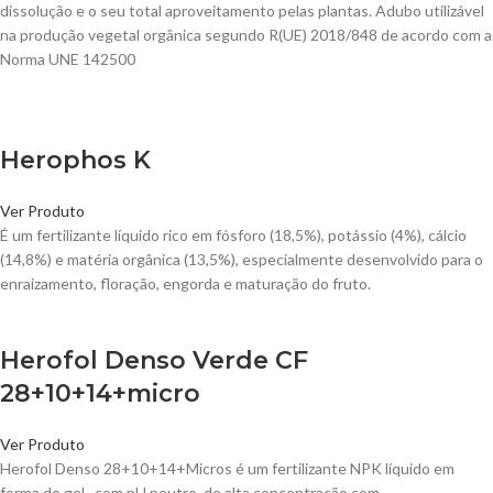
dissolução e o seu total aproveitamento pelas plantas. Adubo utilizável
na produção vegetal orgânica segundo R(UE) 2018/848 de acordo com a
Norma UNE 142500
Vendidos
Herophos K
Ver Produto
É um fertilizante líquido rico em fósforo (18,5%), potássio (4%), cálcio
(14,8%) e matéria orgânica (13,5%), especialmente desenvolvido para o
enraizamento, floração, engorda e maturação do fruto.
Herofol Denso Verde CF
28+10+14+micro
Ver Produto
Herofol Denso 28+10+14+Micros é um fertilizante NPK líquido em
forma de gel, com pH neutro, de alta concentração com