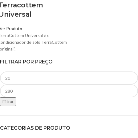
Terracottem
Universal
Ver Produto
TerraCottem Universal é o
condicionador de solo TerraCottem
original".
FILTRAR POR PREÇO
Filtrar
CATEGORIAS DE PRODUTO