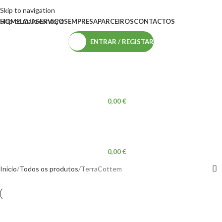
Skip to navigation
Skip to main content
HOME
LOJA
SERVIÇOS
EMPRESA
PARCEIROS
CONTACTOS
ENTRAR / REGISTAR
0,00
€
0,00
€
Início
Todos os produtos
TerraCottem