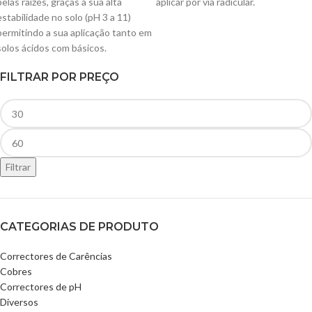
pelas raízes, graças à sua alta
aplicar por via radicular.
estabilidade no solo (pH 3 a 11)
permitindo a sua aplicação tanto em
solos ácidos com básicos.
FILTRAR POR PREÇO
Filtrar
CATEGORIAS DE PRODUTO
Correctores de Carências
Cobres
Correctores de pH
Diversos