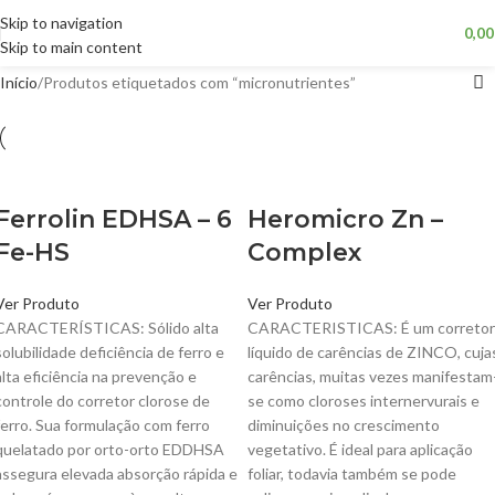
Skip to navigation
0,0
Skip to main content
Início
Produtos etiquetados com “micronutrientes”
Ferrolin EDHSA – 6
Heromicro Zn –
Fe-HS
Complex
Ver Produto
Ver Produto
CARACTERÍSTICAS: Sólido alta
CARACTERISTICAS: É um corretor
solubilidade deficiência de ferro e
líquido de carências de ZINCO, cuja
alta eficiência na prevenção e
carências, muitas vezes manifestam
controle do corretor clorose de
se como cloroses internervurais e
ferro. Sua formulação com ferro
diminuições no crescimento
quelatado por orto-orto EDDHSA
vegetativo. É ideal para aplicação
assegura elevada absorção rápida e
foliar, todavia também se pode