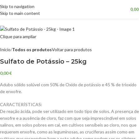
Skip to navigation
0,0
Skip to main content
Vendidos
Clique para ampliar
Início
Todos os produtos
Voltar para produtos
Sulfato de Potássio – 25kg
0,00
€
Adubo sólido solúvel com 50% de Oxido de potássio e 45 % de trioxido
de enxofre.
CARACTERÍSTICAS:
De reação ácida, pode ser utilizado em todo tipo de solos. A presença de
enxofre e a ausência de cloro, faz com que seja imprescindível em solos
salinos, em solos pobres em cal, em cultivos sensíbeis ao cloro, nos que
requerem enxofre, como as leguminosas, as crucíferas assim como em
cultivos que respondem bem a este adubo como podem ser os citrinos,