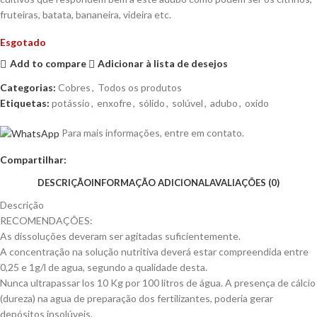
fruteiras, batata, bananeira, videira etc.
Esgotado
Add to compare
Adicionar à lista de desejos
Categorias:
Cobres
,
Todos os produtos
Etiquetas:
potássio
,
enxofre
,
sólido
,
solúvel
,
adubo
,
oxido
Para mais informações, entre em contato.
Compartilhar:
DESCRIÇÃO
INFORMAÇÃO ADICIONAL
AVALIAÇÕES (0)
Descrição
RECOMENDAÇÕES:
As dissoluções deveram ser agitadas suficientemente.
A concentração na solução nutritiva deverá estar compreendida entre
0,25 e 1g/l de agua, segundo a qualidade desta.
Nunca ultrapassar los 10 Kg por 100 litros de água. A presença de cálcio
(dureza) na agua de preparação dos fertilizantes, poderia gerar
depósitos insolúveis.